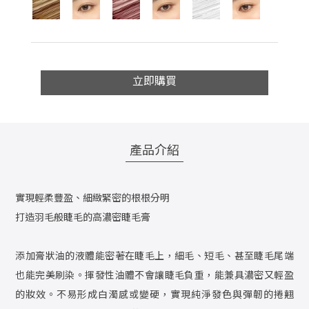
立即購買
產品介紹
實現輕柔豐盈、細緻緊密的根根分明
打造羽毛般睫毛的高濃密睫毛膏
添加膏狀油的液體能密著在睫毛上，細毛、短毛、甚至睫毛尾端
也能完美刷染。揮發性油體不會讓睫毛負重，能兼具濃密又輕盈
的妝效。不易形成白濁感或變硬，實現純淨發色與彈韌的捲翹