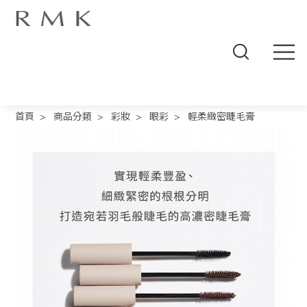
線
上
首頁
>
商品分類
>
彩妝
>
眼彩
>
輕柔緻密睫毛膏
商
城
品
牌
概
念
商
品
分
類
人
氣
商
品