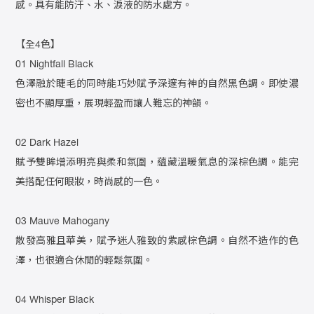
感。具有能防汗、水、淚液的防水處方。
【全4色】
01 Nightfall Black
色澤融於睫毛的同時能巧妙賦予深邃有神的自然黑色調。即使濃
密也不顯厚重，展現輕盈而讓人難忘的神韻。
02 Dark Hazel
賦予雙眸增添明亮與柔和氛圍，蘊藏溫暖氣息的深棕色調。能完
美搭配任何眼妝，時尚感的一色。
03 Mauve Mahogany
散發高雅且華美，賦予迷人雅致的紫感棕色調。自然不造作的色
澤，也很適合休閒的輕鬆氛圍。
04 Whisper Black