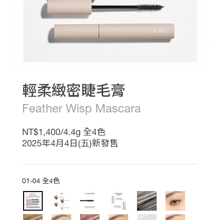
熱
推
影
音
專
區
線
上
教
輕柔緻密睫毛膏
學
最
Feather Wisp Mascara
新
消
NT$1,400/4.4g 全4色
息
會
2025年4月4日(五)新發售
員
權
益
01-04 全4色
銷
售
據
點