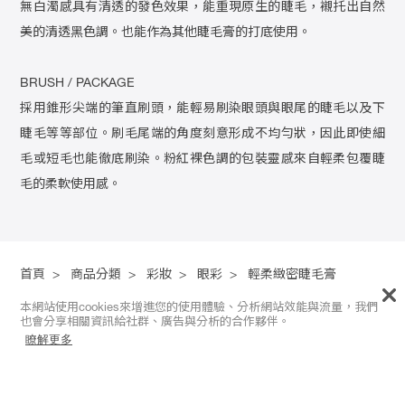
無白濁感具有清透的發色效果，能重現原生的睫毛，襯托出自然
美的清透黑色調。也能作為其他睫毛膏的打底使用。
BRUSH / PACKAGE
採用錐形尖端的筆直刷頭，能輕易刷染眼頭與眼尾的睫毛以及下
睫毛等等部位。刷毛尾端的角度刻意形成不均勻狀，因此即使細
毛或短毛也能徹底刷染。粉紅裸色調的包裝靈感來自輕柔包覆睫
毛的柔軟使用感。
首頁
>
商品分類
>
彩妝
>
眼彩
>
輕柔緻密睫毛膏
本網站使用cookies來增進您的使用體驗、分析網站效能與流量，我們
也會分享相關資訊給社群、廣告與分析的合作夥伴。
FACEBOOK ｜
Instagram
｜ About us
瞭解更多
RMK服務專線
0800-069-799