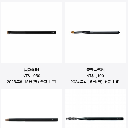
商
品
熱
推
影
音
專
區
線
上
教
學
眉粉刷N
攜帶型唇刷
最
NT$1,050
NT$1,100
新
2025年9月5日(五) 全新上市
2024年4月5日(五) 全新上市
消
息
會
員
權
益
銷
售