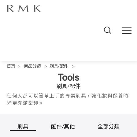
線
上
首頁
>
商品分類
>
刷具/配件
>
商
城
Tools
品
牌
刷具/配件
概
任何人都可以簡單上手的專業刷具，讓化妝與保養時
念
商
光更充滿樂趣。
品
分
類
刷具
配件/其他
全部分類
人
氣