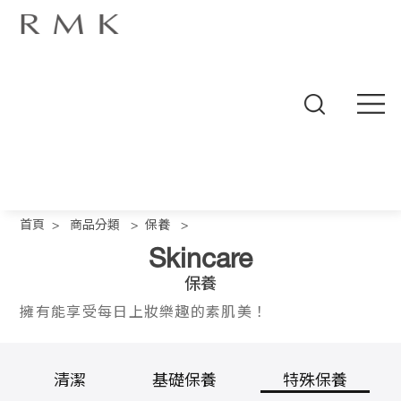
線
上
商
首頁
>
商品分類
>
保養
>
城
Skincare
品
牌
保養
概
念
擁有能享受每日上妝樂趣的素肌美！
商
品
分
清潔
基礎保養
特殊保養
類