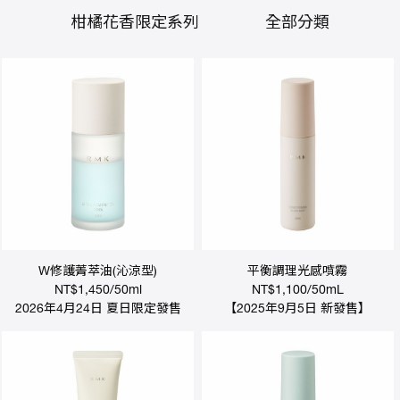
人
氣
柑橘花香限定系列
全部分類
商
品
熱
推
影
音
專
區
線
上
教
學
最
新
W修護菁萃油(沁涼型)
平衡調理光感噴霧
消
NT$1,450/50ml
NT$1,100/50mL
息
2026年4月24日 夏日限定發售
【2025年9月5日 新發售】
會
員
權
益
銷