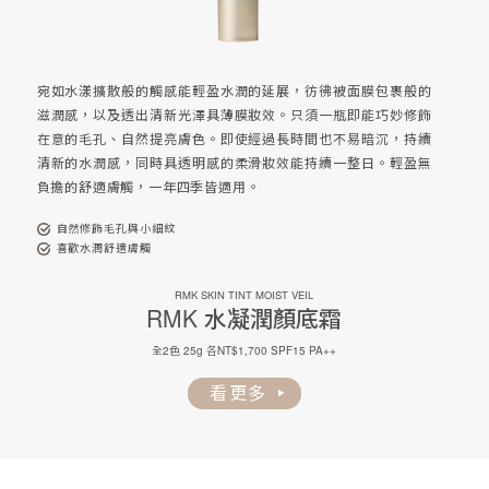
宛如水漾擴散般的觸感能輕盈水潤的延展，彷彿被面膜包裹般的
滋潤感，以及透出清新光澤具薄膜妝效。只須一瓶即能巧妙修飾
在意的毛孔、自然提亮膚色。即使經過長時間也不易暗沉，持續
清新的水潤感，同時具透明感的柔滑妝效能持續一整日。輕盈無
負擔的舒適膚觸，一年四季皆適用。
自然修飾毛孔與小細紋
喜歡水潤舒適膚觸
RMK SKIN TINT MOIST VEIL
RMK
水凝潤顏底霜
全2色 25g 各NT$1,700 SPF15 PA++
看更多