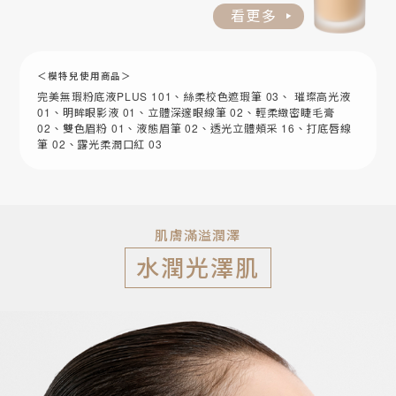
看更多
＜模特兒使用商品＞
完美無瑕粉底液PLUS 101、絲柔校色遮瑕筆 03、 璀璨高光液
01、明眸眼影液 01、立體深邃眼線筆 02、輕柔緻密睫毛膏
02、雙色眉粉 01、液態眉筆 02、透光立體頰采 16、打底唇線
筆 02、露光柔潤口紅 03
肌膚滿溢潤澤
水潤光澤肌