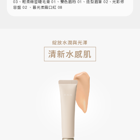
03、輕柔緻密睫毛膏 01、雙色眉粉 01、造型眉筆 02、光影修
容盤 02 、暮光柔霧口紅 08
綻放水潤與光澤
清新水感肌