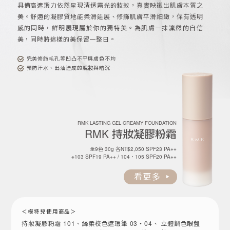
具備高遮瑕力依然呈現清透霧光的妝效，真實映襯出肌膚本質之
美。舒適的凝膠質地能柔滑延展、修飾肌膚平滑細緻，保有透明
感的同時，鮮明展現屬於你的獨特美。為肌膚一抹凜然的自信
美，同時將這樣的美保留一整日。
完美修飾毛孔等凹凸不平與膚色不均
預防汗水、出油造成的脫妝與暗沉
RMK LASTING GEL CREAMY FOUNDATION
RMK
持妝凝膠粉霜
全9色 30g 各NT$2,050 SPF23 PA++
※103 SPF19 PA++ / 104・105 SPF20 PA++
看更多
＜模特兒使用商品＞
持妝凝膠粉霜 101、絲柔校色遮瑕筆 03・04、 立體調色眼盤