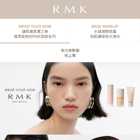
WEAR YOUR NOW
BASE MAKEUP
讓肌膚真實之美
水凝潤顏底霜
璀璨綻放的RMK底妝系列
為肌膚綻放水潤光
東方美集團
線上購