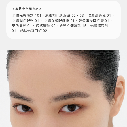
＜模特兒使用商品＞
水潤光彩粉霜 101、絲柔校色遮瑕筆 02・03、璀璨高光液 01、
立體調色眼盤 01、 立體深邃眼線筆 01、輕柔纖長睫毛膏 01、
雙色眉粉 01、液態眉筆 02、透光立體頰采 15、光影修容盤
01、絲絨光彩口紅 02