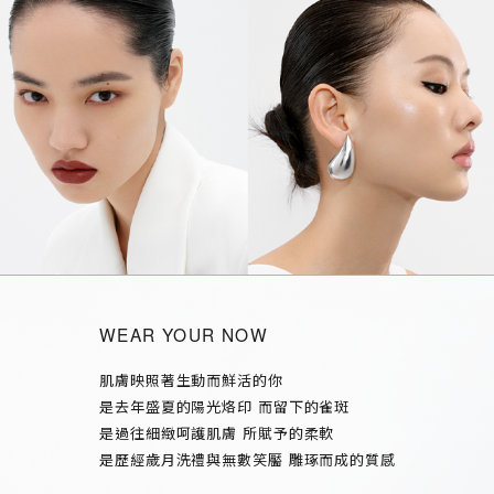
WEAR YOUR NOW
肌膚映照著生動而鮮活的你
是去年盛夏的陽光烙印 而留下的雀斑
是過往細緻呵護肌膚 所賦予的柔軟
是歷經歲月洗禮與無數笑靨 雕琢而成的質感