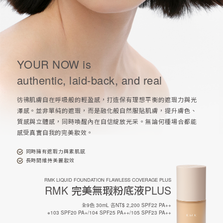
YOUR NOW is
authentic, laid-back, and real
彷彿肌膚自在呼吸般的輕盈感，打造保有理想平衡的遮瑕力與光
澤感。並非單純的遮瑕，而是融化般自然服貼肌膚，提升膚色、
質感與立體感，同時喚醒內在自信綻放光采。無論何種場合都能
感受真實自我的完美妝效。
同時擁有遮瑕力與素肌感
長時間維持美麗妝效
RMK LIQUID FOUNDATION FLAWLESS COVERAGE PLUS
RMK
完美無瑕粉底液PLUS
全9色 30mL 各NT$ 2,200 SPF22 PA++
※103 SPF20 PA+/104 SPF25 PA++/105 SPF23 PA++