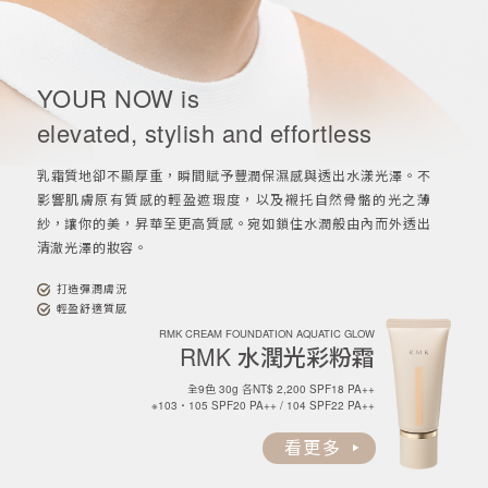
YOUR NOW is
elevated, stylish and effortless
乳霜質地卻不顯厚重，瞬間賦予豐潤保濕感與透出水漾光澤。不
影響肌膚原有質感的輕盈遮瑕度，以及襯托自然骨骼的光之薄
紗，讓你的美，昇華至更高質感。宛如鎖住水潤般由內而外透出
清澈光澤的妝容。
打造彈潤膚況
輕盈舒適質感
RMK CREAM FOUNDATION AQUATIC GLOW
RMK
水潤光彩粉霜
全9色 30g 各NT$ 2,200 SPF18 PA++
※103・105 SPF20 PA++ / 104 SPF22 PA++
看更多