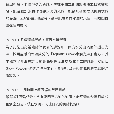
霜型粉底。水潤輕盈的質感，塗抹瞬間立即融於肌膚並且緊密服
貼。配合臉部的動作環繞水漾的光感，能襯托骨骼展現具層次感
的光澤。添加9種保濕成分。賦予肌膚擁有飽滿的水潤，長時間持
續彈潤的膚況。
POINT 1 肌膚環繞光感，實現水漾光澤
為了打造出宛若護膚保養後的膚況般，保有水分由內而外透出光
澤，採用能融合保濕成分的「Aquatic Glow-水潤光澤」處方，其
中蘊含了能形成光反射的高明亮度油以及賦予立體感的「Clarity
Glow Powder-清透光澤粉末」，能襯托出骨骼實現具層次感的光
澤妝效。
POINT 2 長時間持續保濕的豐潤質感
嚴選9種保濕成分。含有高明亮度油的油膜，能平滑的包覆肌膚並
且緊密服貼、鎖住水潤，防止日間的肌膚乾燥。