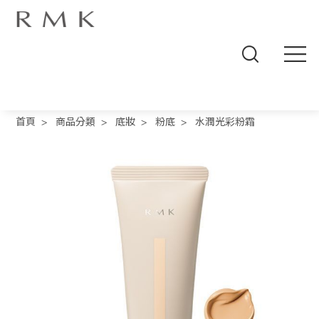
線
上
首頁
>
商品分類
>
底妝
>
粉底
>
水潤光彩粉霜
商
城
品
牌
概
念
商
品
分
類
人
氣
商
品