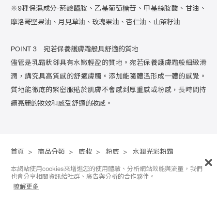
※9種保濕成分-菸鹼醯胺、乙基葡萄糖苷、甲基絲胺酸、甘油、
摩洛哥堅果油、月見草油、玫瑰果油、杏仁油、山茶籽油
POINT 3 宛若保養護膚霜般具舒適的質地
儘管是乳霜狀卻具有水嫩輕盈的質地。宛若保養護膚霜般細緻滑
潤，講究具高質感的舒適膚觸。添加能隨體溫形成一體的感覺。
質地能徹底的緊密服貼於肌膚不會感到厚重感或粉感，長時間持
續亮麗的妝效和感受舒適的妝感。
首頁
>
商品分類
>
底妝
>
粉底
>
水潤光彩粉霜
本網站使用cookies來增進您的使用體驗、分析網站效能與流量，我們
也會分享相關資訊給社群、廣告與分析的合作夥伴。
FACEBOOK ｜
Instagram
｜ About us
瞭解更多
RMK服務專線
0800-069-799