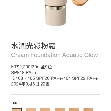
熱
推
影
音
專
區
線
上
教
水潤光彩粉霜
學
最
Cream Foundation Aquatic Glow
新
消
NT$2,200/30g 全9色
息
會
SPF18 PA++
員
※103．105 SPF20 PA++/104 SPF22 PA++
權
2024年9月6日 發售
益
銷
售
據
100
點