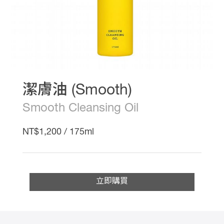
熱
推
影
音
專
區
線
上
教
潔膚油 (Smooth)
學
最
Smooth Cleansing Oil
新
消
NT$1,200 / 175ml
息
會
員
權
益
立即購買
銷
售
據
點