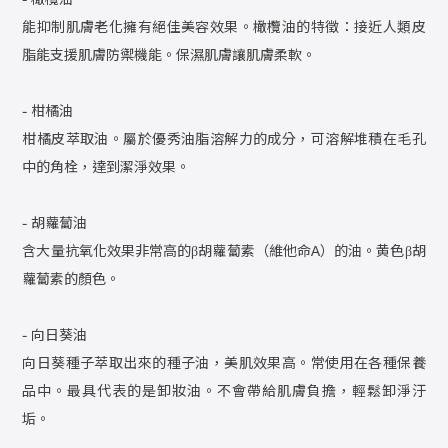
- 橄欖油
能抑制肌膚老化擁有絕佳美容效果。橄欖油的特徵：接近人類皮
脂能支援肌膚防禦機能。保濕肌膚讓肌膚柔軟。
- 柑橘油
柑橘皮萃取油。屬於優秀油脂溶解力的成分，可溶解堆積在毛孔
中的角栓，達到潔淨效果。
- 胡蘿蔔油
含大量抗氧化效果非常高的β胡蘿蔔素（維他命A）的油。黄色β胡
蘿蔔素的顏色。
- 向日葵油
向日葵種子萃取出來的種子油，美肌效果高。常使用在各種保養
品中。最具代表的是卸妝油。不會帶給肌膚負擔，輕鬆卸淨汙
垢。