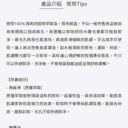
產品介紹
使用Tips
使用100%清爽的植物萃取油。質地輕盈，不似一般市售商品般容
易堆積瓶口造成氧化。就連難以卸除的防水睫毛膏都可輕鬆卸
淨，連毛孔角栓也能清除，再造柔滑細緻的肌膚。手沾濕亦可使
用。讓人無法想像是潔膚油，如水般清爽的質地，濃妝、粉底、
肌膚髒污都可一次卸淨。具有讓心情舒暢的柑橘薄荷香氛，不只
可以快速卸淨，洗淨後，不會殘留黏膩油感呈現舒爽膚觸。
【保養成分】
- 角鯊烯（蔗糖萃取）
蔗糖萃取是對環境溫和的原料。延展性佳、具保濕效果，能提高
肌膚柔軟性與彈力的效果。卸妝時不會帶給肌膚負擔，能融合粉
底、重點彩妝、毛孔汙垢快速卸淨。