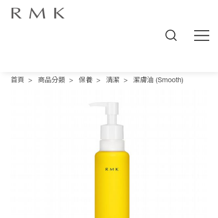
線
上
首頁
>
商品分類
>
保養
>
清潔
>
潔膚油 (Smooth)
商
城
品
牌
概
念
商
品
分
類
人
氣
商
品