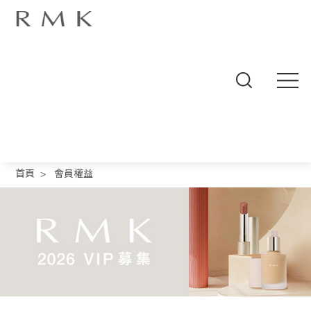
線
上
商
首頁
>
會員權益
城
品
牌
概
念
商
品
分
類