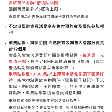
費該商品金額2倍積點回饋！
回饋商品最多以5瓶為上限。
指定商品內容及詳細回饋辦法當月公布於專櫃
不定期舉辦會員活動享有免付預約金及優先參加權
利
消費點數，獨享回饋 ※點數有效期自入會起計算共
計12個月
會員入會當次消費即可開始累積點數，
每消費一元
累積一點
，於全台RMK專櫃消費皆可累積。(週年
慶活動期間消費點數以折半計算。)
累積點數至10,000點以上即可申請兌換獨享回饋好
禮
，所兌換點數於兌換同時（電腦操作點記）予以
扣除，剩餘點數不予以歸零，可於下次消費繼續累
計點數，消費點數累積至會員資格期間。
點數累積以專櫃電腦中登記之資料為準。
商品兌換期間：會員資格期間，累積點數隨時可依門檻