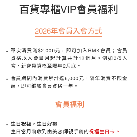
人
氣
百貨專櫃VIP會員福利
商
品
熱
推
2026年會員入會方式
影
音
專
單次消費滿$2,000元，即可加入RMK會員；會員
區
資格以入會當月起計算共計12個月。例如3/5入
線
會，新會員資格至隔年2月底。
上
教
會員期間內消費累計達6,000元，隔年消費不限金
學
最
額，即可繼續會員資格一年。
新
消
息
會員福利
會
員
權
生日祝福，生日好禮
益
生日當月將收到由美容師親手寫的
祝福生日卡。
銷