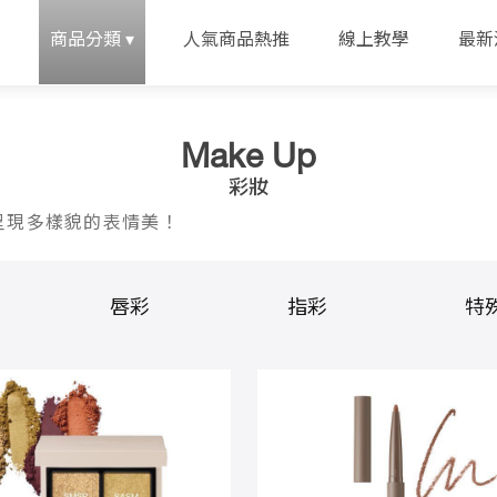
念
商品分類 ▾
人氣商品熱推
線上教學
最新
Make Up
彩妝
呈現多樣貌的表情美！
唇彩
指彩
特