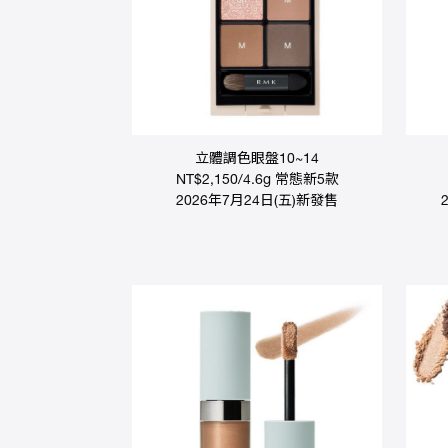
品
分
類
人
氣
商
品
熱
立體調色眼盤10~14
推
NT$2,150/4.6g 常態新5款
影
2026年7月24日(五)新發售
音
專
區
線
上
教
學
最
新
消
息
會
員