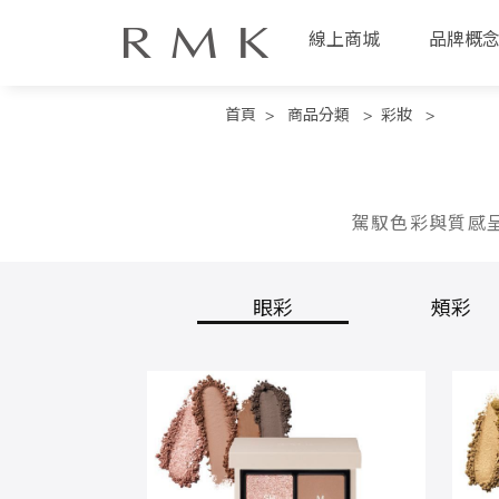
線上商城
品牌概
首頁
>
商品分類
>
彩妝
>
駕馭色彩與質感
線
眼彩
頰彩
上
商
城
品
牌
概
念
商