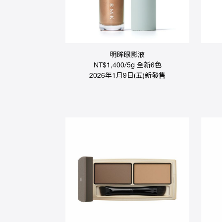
權
益
銷
售
據
明眸眼影液
點
NT$1,400/5g 全新6色
2026年1月9日(五)新發售