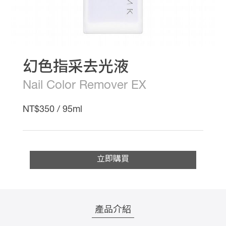
影
音
專
區
線
上
教
幻色指采去光液
學
最
Nail Color Remover EX
新
消
NT$350 / 95ml
息
會
員
權
益
立即購買
銷
售
據
點
產品介紹