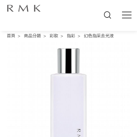
線
上
首頁
>
商品分類
>
彩妝
>
指彩
>
幻色指采去光液
商
城
品
牌
概
念
商
品
分
類
人
氣
商
品
熱
推