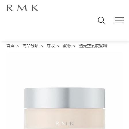
線
上
首頁
>
商品分類
>
底妝
>
蜜粉
>
透光空氣感蜜粉
商
城
品
牌
概
念
商
品
分
類
人
氣
商
品