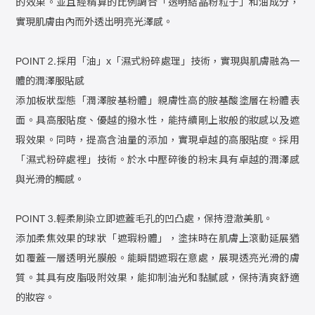
的效果。並且經精算的比例調合「透明結晶粉粒子」和油成分，
實現肌膚由內而外透出明亮光澤感。
POINT 2.採用「油」x「濕式粉碎處理」技術，實現與肌膚融為一
體的潤澤服貼感
添加板狀型態「潤澤胺基粉體」親膚性高的胺基酸塗層在粉體表
面。具高服貼度、優越的撥水性，能持續剛上妝般的妝感以及遮
瑕效果。同時，提高含油量的添加，實現卓越的高服貼度。採用
「濕式粉碎處裡」技術。於水中壓碎後的粉末具有卓越的潤澤感
與光滑的觸感。
POINT 3.輕柔刷染立即遮蓋毛孔的凹凸處，保持澄澈美肌。
添加柔焦效果的球狀「遮瑕粉體」，塗抹時在肌膚上滾動延展猶
如覆蓋一層透明光膜般。能瞬間遮瑕在意處，展現透亮光滑的膚
質。其具有皮脂吸附效果，能抑制油光和黏膩感，保持清爽舒適
的妝容。