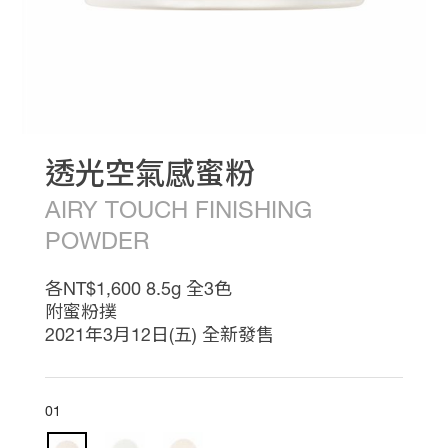
熱
推
影
音
專
區
線
上
教
透光空氣感蜜粉
學
最
AIRY TOUCH FINISHING
新
POWDER
消
息
會
各NT$1,600 8.5g 全3色
員
附蜜粉撲
權
2021年3月12日(五) 全新發售
益
銷
售
據
01
點