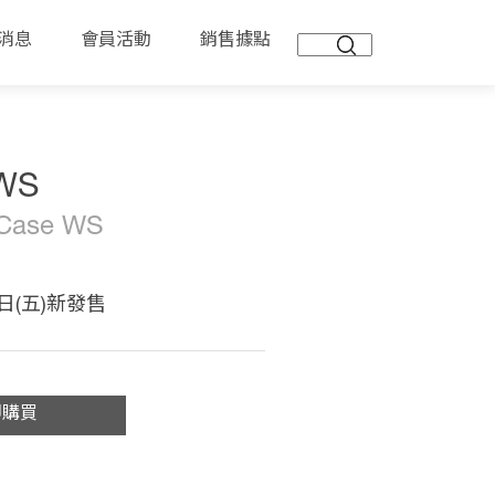
消息
會員活動
銷售據點
WS
 Case WS
5日(五)新發售
即購買