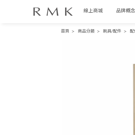
線上商城
品牌概
首頁
>
商品分類
>
刷具/配件
>
配
線
上
商
城
品
牌
概
念
商
品
分
類
人
氣
商
品
熱