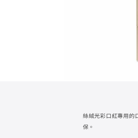
推
影
音
專
區
線
上
教
學
最
新
消
息
會
員
權
益
銷
售
絲絨光彩口紅專用的
據
點
保。