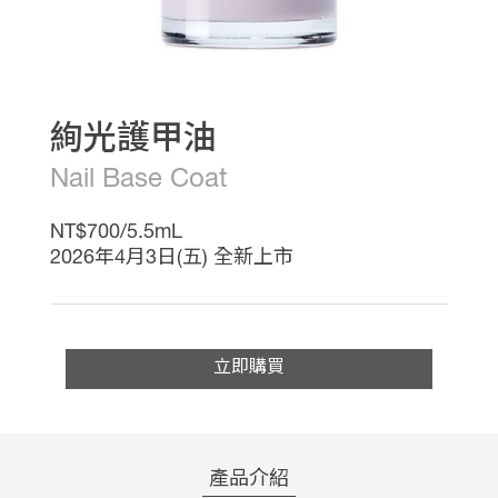
影
音
專
區
線
上
教
絢光護甲油
學
Nail Base Coat
最
新
消
NT$700/5.5mL
息
2026年4月3日(五) 全新上市
會
員
權
益
銷
立即購買
售
據
點
產品介紹