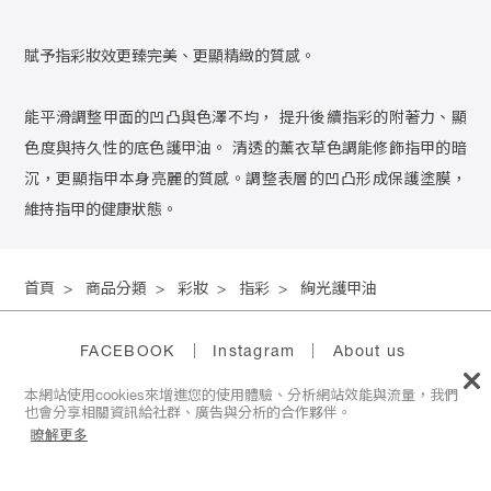
賦予指彩妝效更臻完美、更顯精緻的質感。
能平滑調整甲面的凹凸與色澤不均， 提升後續指彩的附著力、顯
色度與持久性的底色護甲油。 清透的薰衣草色調能修飾指甲的暗
沉，更顯指甲本身亮麗的質感。調整表層的凹凸形成保護塗膜，
維持指甲的健康狀態。
首頁
>
商品分類
>
彩妝
>
指彩
>
絢光護甲油
FACEBOOK ｜
Instagram
｜ About us
本網站使用cookies來增進您的使用體驗、分析網站效能與流量，我們
也會分享相關資訊給社群、廣告與分析的合作夥伴。
瞭解更多
RMK服務專線
0800-069-799
2023© RMK All rights reserved.