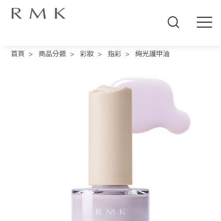
線
上
首頁
>
商品分類
>
彩妝
>
指彩
>
絢光護甲油
商
城
品
牌
概
念
商
品
分
類
人
氣
商
品
熱
推