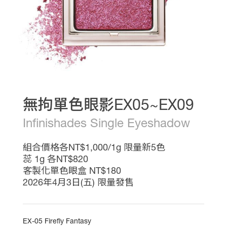
熱
推
影
音
專
區
線
上
教
學
無拘單色眼影EX05~EX09
最
新
Infinishades Single Eyeshadow
消
息
組合價格各NT$1,000/1g 限量新5色
會
蕊 1g 各NT$820
員
權
客製化單色眼盒 NT$180
益
2026年4月3日(五) 限量發售
銷
售
據
點
EX-05 Firefly Fantasy