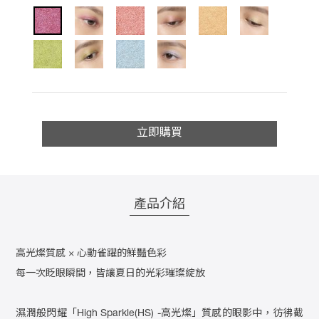
立即購買
產品介紹
高光燦質感 × 心動雀躍的鮮豔色彩
每一次眨眼瞬間，皆讓夏日的光彩璀璨綻放
濕潤般閃耀「High Sparkle(HS) -高光燦」質感的眼影中，彷彿截