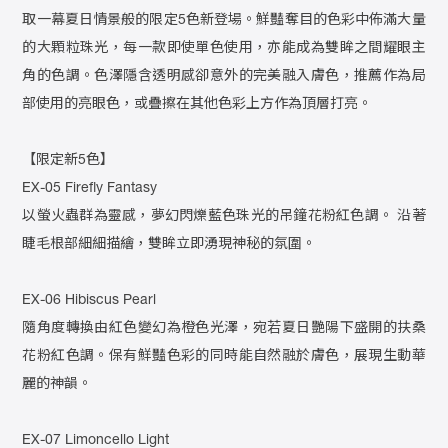
取一幕夏日情景般的限定5色新登場。鮮豔奪目的色彩中佈滿大量
的大顆粒珠光，每一款即使單色使用，亦能成為雙眸之間耀眼主
角的色調。色澤隱含透明感卻意外的完美融入膚色，推薦作為局
部使用的亮眼色，或疊擦在其他色彩上方作為頂層打亮。
【限定新5色】
EX-05 Firefly Fantasy
以螢火蟲群為靈感，夢幻閃爍藍色珠光的吊鐘花粉紅色調。 沿著
睫毛根部細細描繪，雙眸立即湧現神秘的氛圍。
EX-06 Hibiscus Pearl
隨角度轉換由紅色變幻為橙色光澤，宛若夏日艷陽下盛開的扶桑
花粉紅色調。保有鮮豔色彩的同時能自然融於膚色，展現生動華
麗的神韻。
EX-07 Limoncello Light