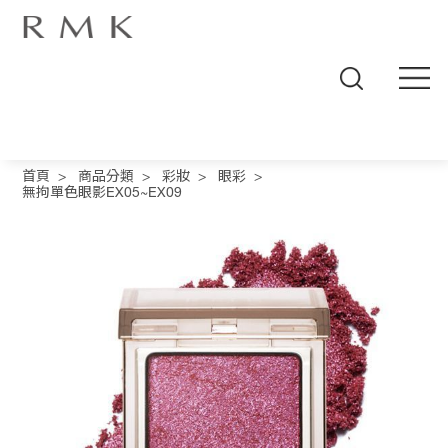
線
上
首頁
>
商品分類
>
彩妝
>
眼彩
>
商
無拘單色眼影EX05~EX09
城
品
牌
概
念
商
品
分
類
人
氣
商
品