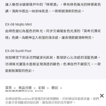
讓人聯想冰鎮玻璃杯中的「檸檬酒」，帶有綠色偏光的檸檬黃色
調。清爽中透出一絲苦味氣息，一款新穎清新的色彩。
EX-08 Mojito Mint
由綠色變幻為藍色的珠光，同步交織著金色光漾的「莫希托薄荷
綠」色調。為眼神注入俐落的清涼感，讓表情更顯清晰明亮。
EX-09 Sunlit Pool
宛如晴空下的泳池閃耀波光粼粼，散發舒心沁涼感的淺藍色調。
彷彿陽光灑落水面般呈現清透的顯色，色澤自然不顯突兀，一款
能輕鬆駕馭的色彩。
首頁
>
商品分類
>
彩妝
>
眼彩
>
無拘單色眼影EX05~EX09
本網站使用cookies來增進您的使用體驗、分析網站效能與流量，我們
也會分享相關資訊給社群、廣告與分析的合作夥伴。
FACEBOOK ｜
Instagram
｜ About us